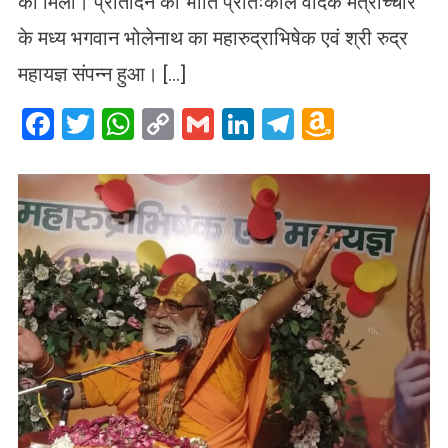
को मिला। प्रतिदिन की भांति प्रातःकाल वैदिक मंत्रोच्चार
के मध्य भगवान भोलेनाथ का महारुद्राभिषेक एवं श्री रुद्र
महायज्ञ संपन्न हुआ। […]
Facebook
Twitter
WhatsApp
Copy
Gmail
LinkedIn
Telegram
Amazo
Link
Wish
List