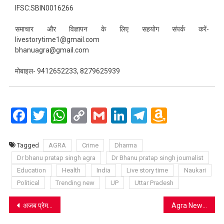
IFSC:SBIN0016266
समाचार और विज्ञापन के लिए सहयोग संपर्क करें-
livestorytime1@gmail.com
bhanuagra@gmail.com
मोबाइल- 9412652233, 8279625939
Facebook
Twitter
WhatsApp
Copy
Gmail
LinkedIn
Telegram
Amazo
Link
Wish
List
Tagged
AGRA
Crime
Dharma
Dr bhanu pratap singh agra
Dr Bhanu pratap singh journalist
Education
Health
India
Live story time
Naukari
Political
Trending new
UP
Uttar Pradesh
Post
अजब प्रेम की गजब कहानी: पांच बच्चों की मां ने बेटे की उम्र के युवक से रचाई शादी, पति बोला—जब वह मेरे साथ नहीं रहना चाहती, तो जबरदस्ती कैसे रोक लूं
Agra News: भगवान टॉकीज फ्लाईओवर पर देर रात बड़ा हादसा, ट्रक की टक्कर से बस ऑटो रिक्शा से भिड़ी, कई यात्री चोटिल