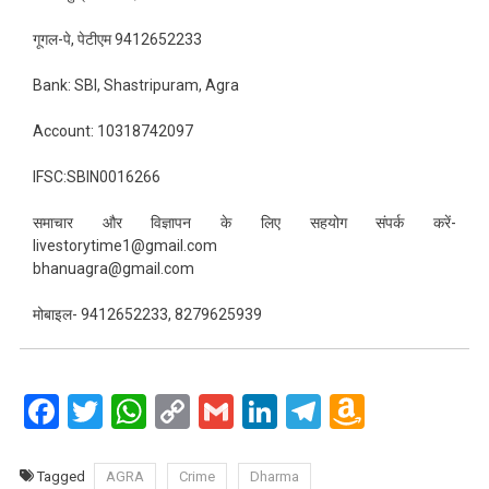
गूगल-पे, पेटीएम 9412652233
Bank: SBI, Shastripuram, Agra
Account: 10318742097
IFSC:SBIN0016266
समाचार और विज्ञापन के लिए सहयोग संपर्क करें-
livestorytime1@gmail.com
bhanuagra@gmail.com
मोबाइल- 9412652233, 8279625939
Facebook
Twitter
WhatsApp
Copy
Gmail
LinkedIn
Telegram
Amazo
Link
Wish
List
Tagged
AGRA
Crime
Dharma