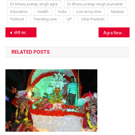
Dr bhanu pratap singh agra
Dr Bhanu pratap singh journalist
Education
Health
India
Live story time
Naukari
Political
Trending new
UP
Uttar Pradesh
Post
योगी सरकार का दिव्यांग सशक्तिकरण मॉडल, पुरस्कार वितरण से लेकर नए केंद्रों तक बड़ा ऐलान
Agra News: विश्व दिव्यांग दिवस पर माध्यमिक विद्यालयों में विविध प्रतियोगिताएं, मूक-बधिर और दिव्यांग बच्चों ने दिखाया प्रतिभा का उजाला
navigation
RELATED POSTS