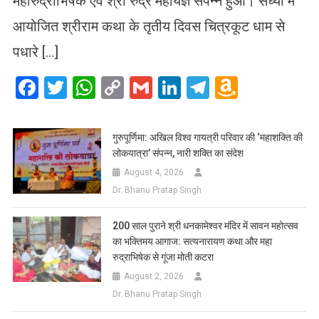
महारुद्राभिषेक एवं श्री रुद्र महायज्ञ संपन्न हुआ। संध्या में
आयोजित श्रीराम कथा के तृतीय दिवस चित्रकूट धाम से
पधारे […]
Facebook
Twitter
WhatsApp
Copy
Gmail
LinkedIn
Telegram
Amazo
Link
Wish
List
गुरुपूर्णिमा: अखिल विश्व गायत्री परिवार की ‘महाशक्ति की
लोकयात्रा’ संपन्न, नारी शक्ति का संदेश
August 4, 2026
Dr. Bhanu Pratap Singh
200 साल पुराने श्री धनकामेश्वर मंदिर में सावन महोत्सव
का भक्तिमय आगाज: सत्यनारायण कथा और महा
रुद्राभिषेक से गूंजा मोती कटरा
August 2, 2026
Dr. Bhanu Pratap Singh