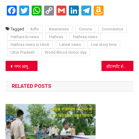
Facebook
Twitter
WhatsApp
Copy
Gmail
LinkedIn
Telegram
Amazo
Link
Wish
List
Tagged
Adhr
Awareness
Corona
Coronavirus
Hathars ki news
Hathras
Hathras news
Hathras news in Hindi
Latest news
Live story time
Uttar Pradesh
World Blood donor day
Post
नगर आयुक्त को ढूंढकर लाने वाले को 500 रूपये देने का महिलाओं ने किया एलान
हॉटस्पॉट क्षेत्रों से आने वाली गर्भवती के प्रसव की अलग से व्यवस्था
navigation
RELATED POSTS