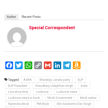
Author
Recent Posts
Special Correspondent
Facebook
Twitter
WhatsApp
Copy
Gmail
LinkedIn
Telegram
Amazo
Link
Wish
List
Tagged
AGRA
Bharatiya Janata party
BJP
BJP President
Chaudhary Udaybhan singh
India
Live story time
Lucknow
Lucknow news
Lucknow news in hindi
Modi Government
Modi sarkar
Narendra Modi
PM Modi
Shri Swatantra Dev Singh