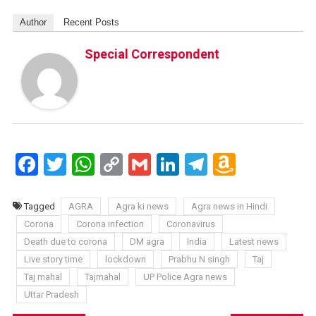
Author
Recent Posts
Special Correspondent
Facebook
Twitter
WhatsApp
Copy
Gmail
LinkedIn
Telegram
Amazo
Link
Wish
List
Tagged
AGRA
Agra ki news
Agra news in Hindi
Corona
Corona infection
Coronavirus
Death due to corona
DM agra
India
Latest news
Live story time
lockdown
Prabhu N singh
Taj
Taj mahal
Tajmahal
UP Police Agra news
Uttar Pradesh