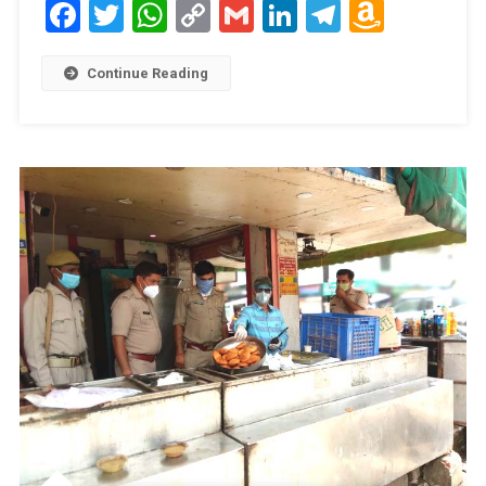
Facebook
Twitter
WhatsApp
Copy
Gmail
LinkedIn
Telegram
Amaz
Link
Wish
List
Continue Reading