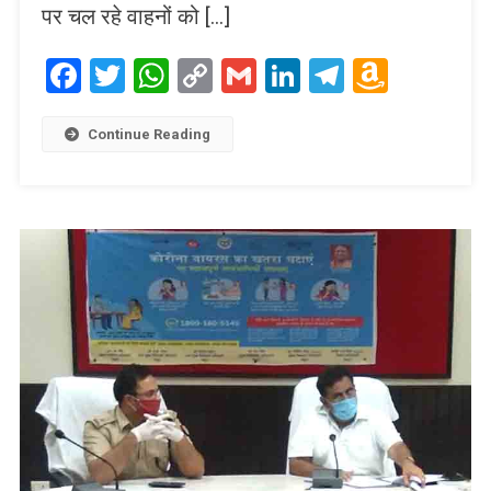
पर चल रहे वाहनों को […]
Facebook
Twitter
WhatsApp
Copy
Gmail
LinkedIn
Telegram
Amaz
Link
Wish
List
Continue Reading