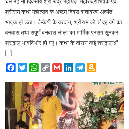
चल रहे नौ दिवसीय श्री रुद्र महायज्ञ, महारुद्राभिषेक एवं
श्रीराम कथा महोत्सव के अष्टम दिवस वातावरण अत्यंत
भावुक हो उठा। कैकेयी के वरदान, श्रीराम को चौदह वर्ष का
वनवास तथा संपूर्ण वनवास लीला का मार्मिक प्रसंग सुनकर
श्रद्धालु भावविभोर हो गए। कथा के दौरान कई श्रद्धालुओं
[…]
Facebook
Twitter
WhatsApp
Copy
Gmail
LinkedIn
Telegram
Amazo
Link
Wish
List