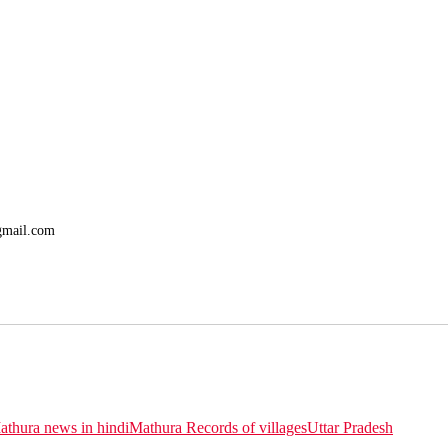
@gmail.com
athura news in hindi
Mathura Records of villages
Uttar Pradesh