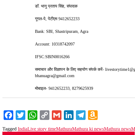
डॉ. भानु प्रताप सिंह, संपादक
गूगल-पे, पेटीएम 9412652233
Bank: SBI, Shastripuram, Agra
Account: 10318742097
IFSC:SBIN0016266
समाचार और विज्ञापन के लिए सहयोग संपर्क करें- livestorytime1
bhanuagra@gmail.com
मोबाइल- 9412652233, 8279625939
Facebook
Twitter
WhatsApp
Copy
Gmail
LinkedIn
Telegram
Amazon
Link
Wish
Tagged
India
Live story time
Mathura
Mathura ki news
Mathura news
M
List
श्रीराम जन्मभूमि तीर्थ क्षेत्र ट्रस्ट में 101101 रूपये कान्हा की नगरी से दिया दान