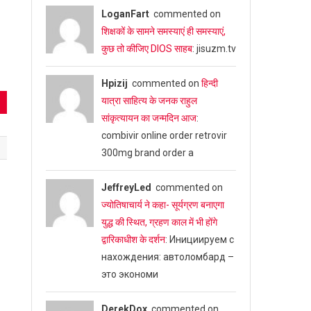
LoganFart
commented on
शिक्षकों के सामने समस्याएं ही समस्याएं,
कुछ तो कीजिए DIOS साहब
: jisuzm.tv
Hpizij
commented on
हिन्दी
यात्रा साहित्य के जनक राहुल
सांकृत्यायन का जन्‍मदिन आज
:
combivir online order retrovir
300mg brand order a
JeffreyLed
commented on
ज्योतिषाचार्य ने कहा- सूर्यग्रण बनाएगा
युद्ध की स्थित, ग्रहण काल में भी होंगे
द्वारिकाधीश के दर्शन
: Инициируем с
нахождения: автоломбард –
это экономи
DerekDox
commented on