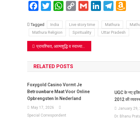
Facebook
Twitter
WhatsApp
Copy
Gmail
LinkedIn
Teleg
Am
Link
Wi
Lis
Tagged
India
Live story time
Mathura
Mathu
Mathura Religion
Spirituality
Uttar Pradesh
Post
प्रायश्चित, आत्मशुद्धि व स्वाध्याय का पर्व श्रावणी उपाकर्म संस्कार : पं. अमित भारद्वाज
navigation
RELATED POSTS
Foxygold Casino Vormt Je
Betrouwbare Maat Voor Online
UGC के नए इक्विटी
Opbrengsten In Nederland
2012 की व्यवस्थ
May 17, 2026
January 29,
Special Correspondent
Dr. Bhanu Prat