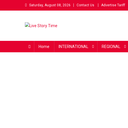
Skip
Saturday, August 08, 2026
Contact Us
Advertise Tariff
to
content
Live Story Time
एक सकारात्मक पहल
Home
INTERNATIONAL
REGIONAL