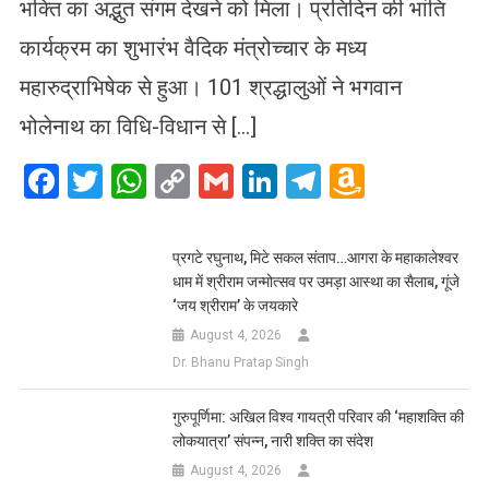
भक्ति का अद्भुत संगम देखने को मिला। प्रतिदिन की भांति
कार्यक्रम का शुभारंभ वैदिक मंत्रोच्चार के मध्य
महारुद्राभिषेक से हुआ। 101 श्रद्धालुओं ने भगवान
भोलेनाथ का विधि-विधान से […]
Facebook
Twitter
WhatsApp
Copy
Gmail
LinkedIn
Telegram
Amazo
Link
Wish
List
प्रगटे रघुनाथ, मिटे सकल संताप…आगरा के महाकालेश्वर
धाम में श्रीराम जन्मोत्सव पर उमड़ा आस्था का सैलाब, गूंजे
‘जय श्रीराम’ के जयकारे
August 4, 2026
Dr. Bhanu Pratap Singh
गुरुपूर्णिमा: अखिल विश्व गायत्री परिवार की ‘महाशक्ति की
लोकयात्रा’ संपन्न, नारी शक्ति का संदेश
August 4, 2026