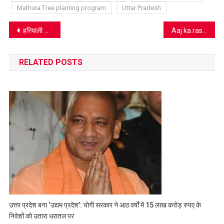
Mathura Tree planting program
Uttar Pradesh
Post
हरियाली होगी, वहीं खुशहाली होगी: रघुनाथ मिश्रा
Aaj ka rashifal 06 JULY 2020 : इस राशि वाले लोगों को लग सकती है जल्दबाज़ी में चोट
navigation
RELATED POSTS
उत्तर प्रदेश बना ‘उद्यम प्रदेश’: योगी सरकार ने आठ वर्षों में 15 लाख करोड़ रुपए के
निवेशों को उतारा धरातल पर