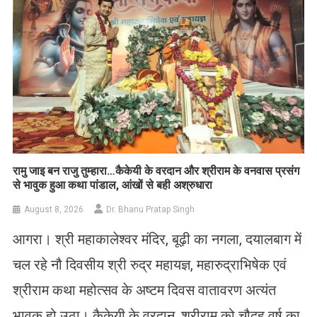
रामु जाइ बन राजु तुम्हारा…कैकेयी के वरदान और श्रीराम के वनवास प्रसंग
से भावुक हुआ कथा पांडाल, आंखों से बही अश्रुधारा
August 8, 2026
Dr. Bhanu Pratap Singh
आगरा। श्री महाकालेश्वर मंदिर, बूढ़ी का नगला, दयालबाग में
चल रहे नौ दिवसीय श्री रुद्र महायज्ञ, महारुद्राभिषेक एवं
श्रीराम कथा महोत्सव के अष्टम दिवस वातावरण अत्यंत
भावुक हो उठा। कैकेयी के वरदान, श्रीराम को चौदह वर्ष का