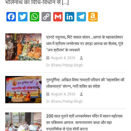
भोलेनाथ का विधि-विधान से […]
Facebook
Twitter
WhatsApp
Copy
Gmail
LinkedIn
Telegram
Amazo
Link
Wish
List
प्रगटे रघुनाथ, मिटे सकल संताप…आगरा के महाकालेश्वर
धाम में श्रीराम जन्मोत्सव पर उमड़ा आस्था का सैलाब, गूंजे
‘जय श्रीराम’ के जयकारे
August 4, 2026
Dr. Bhanu Pratap Singh
गुरुपूर्णिमा: अखिल विश्व गायत्री परिवार की ‘महाशक्ति की
लोकयात्रा’ संपन्न, नारी शक्ति का संदेश
August 4, 2026
Dr. Bhanu Pratap Singh
200 साल पुराने श्री धनकामेश्वर मंदिर में सावन महोत्सव
का भक्तिमय आगाज: सत्यनारायण कथा और महा
रुद्राभिषेक से गूंजा मोती कटरा