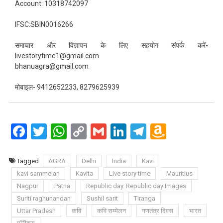
Account: 10318742097
IFSC:SBIN0016266
समाचार और विज्ञापन के लिए सहयोग संपर्क करें-
livestorytime1@gmail.com
bhanuagra@gmail.com
मोबाइल- 9412652233, 8279625939
Facebook
Twitter
WhatsApp
Copy
Gmail
LinkedIn
Telegram
Amazo
Link
Wish
List
Tagged
AGRA
Delhi
India
Kavi
kavi sammelan
Kavita
Live story time
Mauritius
Nagpur
Patna
Republic day. Republic day Images
Suriti raghunandan
Sushil sarit
Tiranga
Uttar Pradesh
कवि
कवि सम्मेलन
गणतंत्र दिवस
भारत