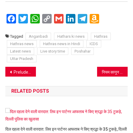
Facebook
Twitter
WhatsApp
Copy
Gmail
LinkedIn
Telegram
Amazo
Link
Wish
List
Tagged
Anganbadi
Hathars ki news
Hathras
Hathras news
Hathras news in Hindi
ICDS
Latest news
Live story time
Poshahar
Uttar Pradesh
Post
Prelude Public school में डॉ. सुशील गुप्ता ने विद्यार्थियों से कही ये बात
नियम कानून तो आम आदमी के लिए होत हैं विधायक के लिए नहीं
navigation
RELATED POSTS
दिल दहला देने वाली वारदात: लिव इन पार्टनर आफताब ने किए श्रद्धा के 35 टुकड़े, दिल्‍ली