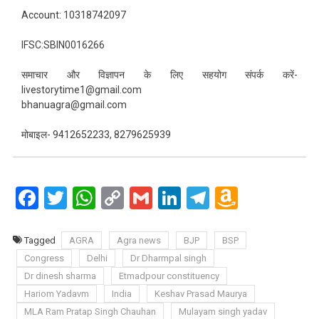
Account: 10318742097
IFSC:SBIN0016266
समाचार और विज्ञापन के लिए सहयोग संपर्क करें-
livestorytime1@gmail.com
bhanuagra@gmail.com
मोबाइल- 9412652233, 8279625939
Facebook
Twitter
WhatsApp
Copy
Gmail
LinkedIn
Telegram
Amazo
Link
Wish
List
Tagged
AGRA
Agra news
BJP
BSP
Congress
Delhi
Dr Dharmpal singh
Dr dinesh sharma
Etmadpour constituency
Hariom Yadavm
India
Keshav Prasad Maurya
MLA Ram Pratap Singh Chauhan
Mulayam singh yadav