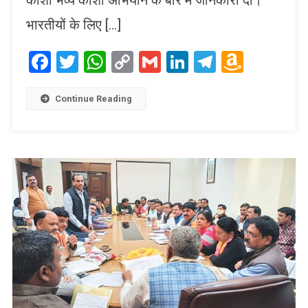
भारतीयों के लिए […]
Facebook
Twitter
WhatsApp
Copy
Gmail
LinkedIn
Telegram
Amaz
Link
Wish
List
Continue Reading