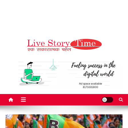
Live Story Time
एक सकारात्मक पहल