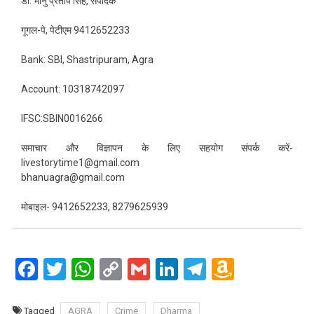
डॉ. भानु प्रताप सिंह, संपादक
गूगल-पे, पेटीएम 9412652233
Bank: SBI, Shastripuram, Agra
Account: 10318742097
IFSC:SBIN0016266
समाचार और विज्ञापन के लिए सहयोग संपर्क करें-
livestorytime1@gmail.com
bhanuagra@gmail.com
मोबाइल- 9412652233, 8279625939
Facebook
Twitter
WhatsApp
Copy
Gmail
LinkedIn
Telegram
Amazo
Link
Wish
List
Tagged
AGRA
Crime
Dharma