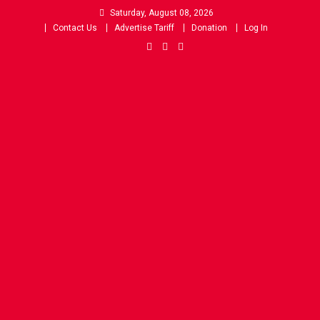
Skip
Saturday, August 08, 2026
to
Contact Us
Advertise Tariff
Donation
Log In
content