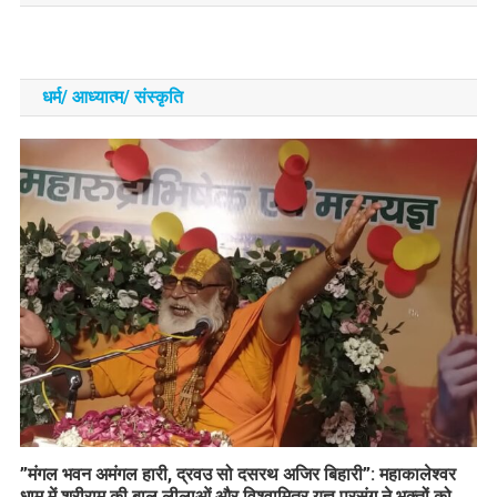
धर्म/ आध्‍यात्‍म/ संस्‍कृति
​”मंगल भवन अमंगल हारी, द्रवउ सो दसरथ अजिर बिहारी”: महाकालेश्वर
धाम में श्रीराम की बाल लीलाओं और विश्वामित्र यज्ञ प्रसंग ने भक्तों को