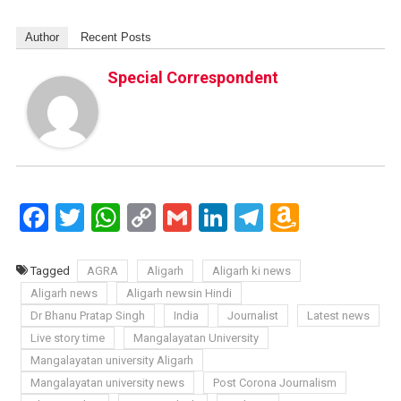
Author
Recent Posts
Special Correspondent
Facebook
Twitter
WhatsApp
Copy
Gmail
LinkedIn
Telegram
Amazo
Link
Wish
List
Tagged
AGRA
Aligarh
Aligarh ki news
Aligarh news
Aligarh newsin Hindi
Dr Bhanu Pratap Singh
India
Journalist
Latest news
Live story time
Mangalayatan University
Mangalayatan university Aligarh
Mangalayatan university news
Post Corona Journalism