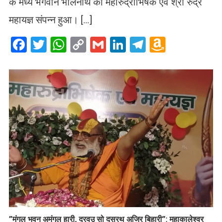
के मध्य भगवान भोलेनाथ का महारुद्राभिषेक एवं श्री रुद्र
महायज्ञ संपन्न हुआ। […]
Facebook
Twitter
WhatsApp
Copy
Gmail
LinkedIn
Telegram
Amazo
Link
Wish
List
​”मंगल भवन अमंगल हारी, द्रवउ सो दसरथ अजिर बिहारी”: महाकालेश्वर