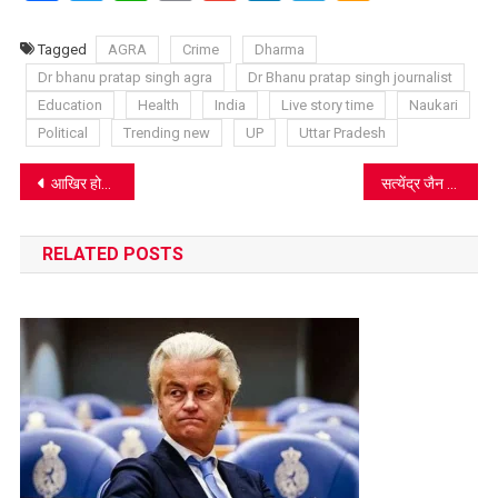
Link
Wish
List
Tagged
AGRA
Crime
Dharma
Dr bhanu pratap singh agra
Dr Bhanu pratap singh journalist
Education
Health
India
Live story time
Naukari
Political
Trending new
UP
Uttar Pradesh
Post
आखिर होली पर क्यों शुरू हुई भांग पीने की परंपरा, जानिए पौराणिक कथा..
सत्येंद्र जैन की मुश्क‍िलें बढ़ीं, एलजी ने दिए सीबीआई जांच के आदेश
navigation
RELATED POSTS