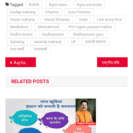
List
Tagged
AGRA
Agra news
Agra university
Dadaji maharaj
Dharma
Guru Purnima
Hazur maharaj
Hazuri bhawan
India
Live story time
Meditation
Motivational
Prof agam prasad mathur
Radha soami
Radhasoami
Radhasoami guru
Satsang
swamiji maharaj
UP
दादाजी महाराज
राधा स्वामी
राधास्वामी
Post
Aaj Ka Panchang 06 July: ये है आज का पंचांग
राष्ट्रीय वंचित पार्टी के अध्यक्ष सुशील कुमार यादव आठ को आगरा में, देखे वीडियो
navigation
RELATED POSTS