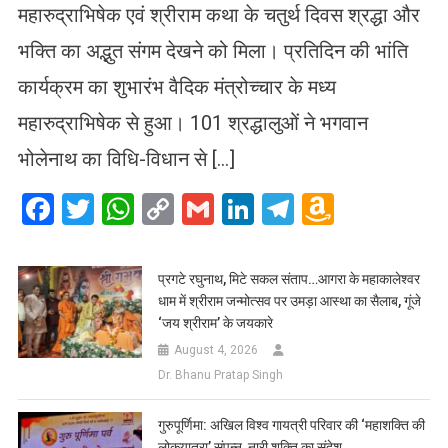
महारुद्राभिषेक एवं श्रीराम कथा के चतुर्थ दिवस श्रद्धा और
भक्ति का अद्भुत संगम देखने को मिला। प्रतिदिन की भांति
कार्यक्रम का शुभारंभ वैदिक मंत्रोच्चार के मध्य
महारुद्राभिषेक से हुआ। 101 श्रद्धालुओं ने भगवान
भोलेनाथ का विधि-विधान से […]
Facebook
Twitter
WhatsApp
Copy
Gmail
LinkedIn
Telegram
Amazo
Link
Wish
List
प्रगटे रघुनाथ, मिटे सकल संताप…आगरा के महाकालेश्वर
धाम में श्रीराम जन्मोत्सव पर उमड़ा आस्था का सैलाब, गूंजे
‘जय श्रीराम’ के जयकारे
August 4, 2026
Dr. Bhanu Pratap Singh
गुरुपूर्णिमा: अखिल विश्व गायत्री परिवार की ‘महाशक्ति की
लोकयात्रा’ संपन्न, नारी शक्ति का संदेश