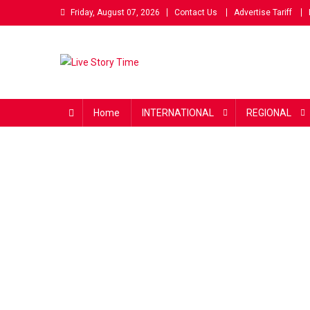
Skip
Friday, August 07, 2026
Contact Us
Advertise Tariff
to
content
Live Story Time
एक सकारात्मक पहल
Home
INTERNATIONAL
REGIONAL