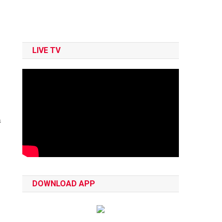
LIVE TV
ं
DOWNLOAD APP