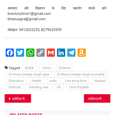
समाचार और विज्ञापन के लिए सहयोग संपर्क करें-
livestorytime1@gmail.com
bhanuagra@gmail.com
मोबाइल- 9412652233, 8279625939
Facebook
Twitter
WhatsApp
Copy
Gmail
LinkedIn
Telegram
Amazo
Link
Wish
List
Tagged
AGRA
Crime
Dharma
Dr bhanu pratap singh agra
Dr Bhanu pratap singh journalist
Education
Health
India
Live story time
Naukari
Political
Trending new
UP
Uttar Pradesh
Post
अमेरिका में पहली बार दी गयी हत्या के दोषी को नाइट्रोजन गैस से सज़ा-ए-मौत
पाकिस्तानी आरोपों पर भारत का जवाब: पाकिस्तान वही काटेगा, जो उसने बोया है
navigation