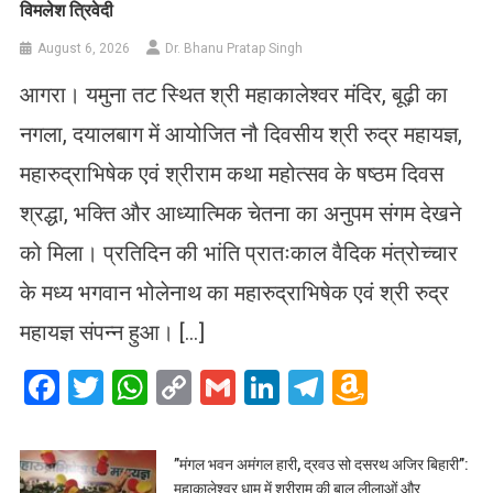
विमलेश त्रिवेदी
August 6, 2026
Dr. Bhanu Pratap Singh
आगरा। यमुना तट स्थित श्री महाकालेश्वर मंदिर, बूढ़ी का
नगला, दयालबाग में आयोजित नौ दिवसीय श्री रुद्र महायज्ञ,
महारुद्राभिषेक एवं श्रीराम कथा महोत्सव के षष्ठम दिवस
श्रद्धा, भक्ति और आध्यात्मिक चेतना का अनुपम संगम देखने
को मिला। प्रतिदिन की भांति प्रातःकाल वैदिक मंत्रोच्चार
के मध्य भगवान भोलेनाथ का महारुद्राभिषेक एवं श्री रुद्र
महायज्ञ संपन्न हुआ। […]
Facebook
Twitter
WhatsApp
Copy
Gmail
LinkedIn
Telegram
Amazo
Link
Wish
List
​”मंगल भवन अमंगल हारी, द्रवउ सो दसरथ अजिर बिहारी”:
महाकालेश्वर धाम में श्रीराम की बाल लीलाओं और