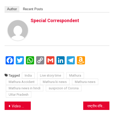
Author
Recent Posts
Special Correspondent
Facebook
Twitter
WhatsApp
Copy
Gmail
LinkedIn
Telegram
Amazo
Link
Wish
List
Tagged
India
Live story time
Mathura
Mathura Accident
Mathura ki news
Mathura news
Mathura news in hindi
suspicion of Corona
Uttar Pradesh
Post
Video आठ पुलिस वालों के हत्यारे विकास दुबे को सिपाही ने पीटा, देखें वीडियो
राष्ट्रीय वंचित पार्टी ने किया अनोखा काम, देखें वीडियो