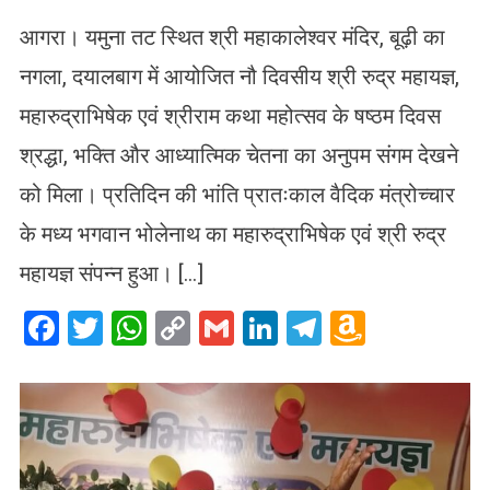
आगरा। यमुना तट स्थित श्री महाकालेश्वर मंदिर, बूढ़ी का
नगला, दयालबाग में आयोजित नौ दिवसीय श्री रुद्र महायज्ञ,
महारुद्राभिषेक एवं श्रीराम कथा महोत्सव के षष्ठम दिवस
श्रद्धा, भक्ति और आध्यात्मिक चेतना का अनुपम संगम देखने
को मिला। प्रतिदिन की भांति प्रातःकाल वैदिक मंत्रोच्चार
के मध्य भगवान भोलेनाथ का महारुद्राभिषेक एवं श्री रुद्र
महायज्ञ संपन्न हुआ। […]
Facebook
Twitter
WhatsApp
Copy
Gmail
LinkedIn
Telegram
Amazo
Link
Wish
List