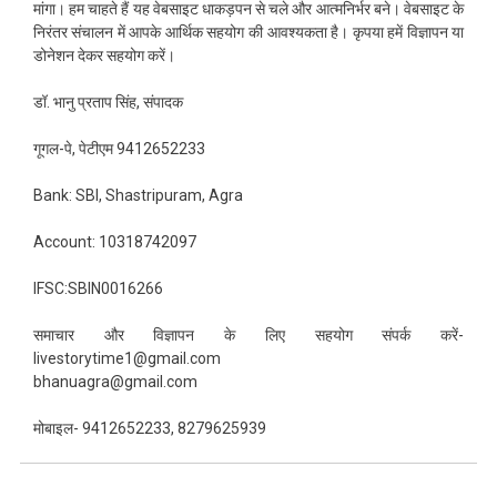
मांगा। हम चाहते हैं यह वेबसाइट धाकड़पन से चले और आत्मनिर्भर बने। वेबसाइट के
निरंतर संचालन में आपके आर्थिक सहयोग की आवश्यकता है। कृपया हमें विज्ञापन या
डोनेशन देकर सहयोग करें।
डॉ. भानु प्रताप सिंह, संपादक
गूगल-पे, पेटीएम 9412652233
Bank: SBI, Shastripuram, Agra
Account: 10318742097
IFSC:SBIN0016266
समाचार और विज्ञापन के लिए सहयोग संपर्क करें-
livestorytime1@gmail.com
bhanuagra@gmail.com
मोबाइल- 9412652233, 8279625939