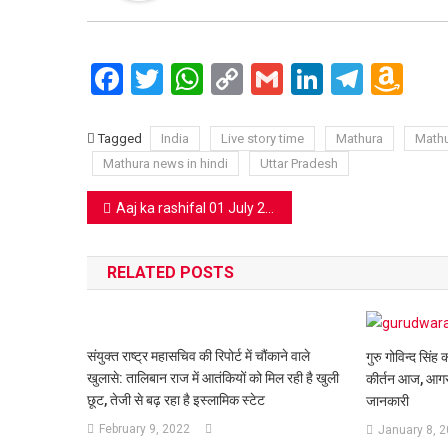
Facebook
Twitter
WhatsApp
Copy
Gmail
LinkedIn
Teleg
Am
Link
Wi
Lis
Tagged
India
Live story time
Mathura
Mathu
Mathura news in hindi
Uttar Pradesh
Post
Aaj ka rashifal 01 July 2020: इस राशि वाले लोगों के लिए अच्छी ख़बर लाभ के अवसर आएंगे हाथ
navigation
RELATED POSTS
संयुक्त राष्ट्र महासचिव की रिपोर्ट में चौंकाने वाले
गुरु गोविन्द सिंह
खुलासे: तालिबान राज में आतंकियों को मिल रही है खुली
कीर्तन आज, आगरा
छूट, तेजी से बढ़ रहा है इस्लामिक स्टेट
जानकारी
February 9, 2022
January 8, 