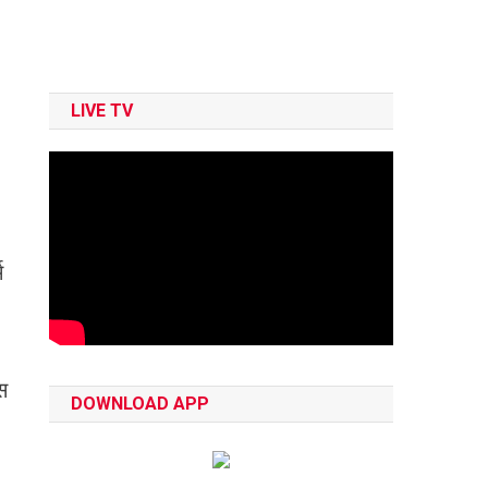
LIVE TV
म
स
DOWNLOAD APP