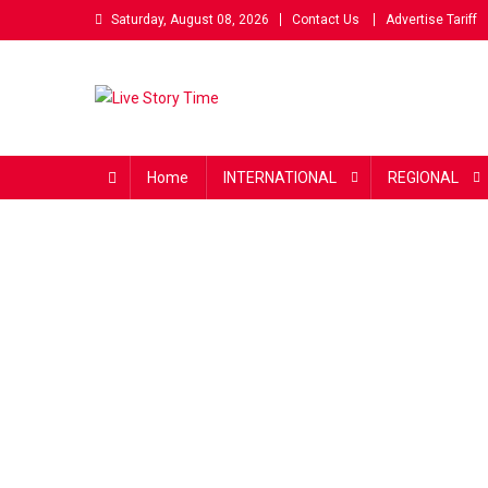
Skip
Saturday, August 08, 2026
Contact Us
Advertise Tariff
to
content
Live Story Time
एक सकारात्मक पहल
Home
INTERNATIONAL
REGIONAL