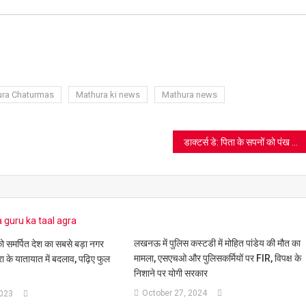
ram
azon
sh
t
ra Chaturmas
Mathura ki news
Mathura news
डाक्टर्स डे: पिता के सपनों को पंख दे अवधेश बने डॉक्टर
लखनऊ में पुलिस कस्टडी में मोहित पांडेय की मौत का
 को समर्पित देश का सबसे बड़ा नगर
मामला, एसएचओ और पुलिसकर्मियों पर FIR, विपक्ष के
 के यातायात में बदलाव, पढ़िए फुल
निशाने पर योगी सरकार
October 27, 2024
2023