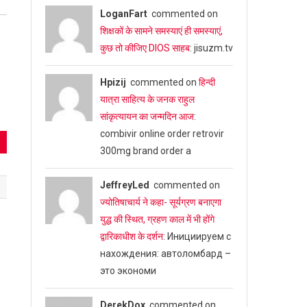
LoganFart
commented on
शिक्षकों के सामने समस्याएं ही समस्याएं,
कुछ तो कीजिए DIOS साहब
: jisuzm.tv
Hpizij
commented on
हिन्दी
यात्रा साहित्य के जनक राहुल
सांकृत्यायन का जन्‍मदिन आज
:
combivir online order retrovir
300mg brand order a
JeffreyLed
commented on
ज्योतिषाचार्य ने कहा- सूर्यग्रण बनाएगा
युद्ध की स्थित, ग्रहण काल में भी होंगे
द्वारिकाधीश के दर्शन
: Инициируем с
нахождения: автоломбард –
это экономи
DerekDox
commented on