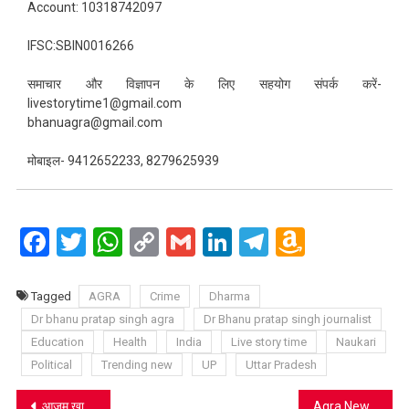
Account: 10318742097
IFSC:SBIN0016266
समाचार और विज्ञापन के लिए सहयोग संपर्क करें-
livestorytime1@gmail.com
bhanuagra@gmail.com
मोबाइल- 9412652233, 8279625939
Facebook
Twitter
WhatsApp
Copy
Gmail
LinkedIn
Telegram
Amazo
Link
Wish
List
Tagged
AGRA
Crime
Dharma
Dr bhanu pratap singh agra
Dr Bhanu pratap singh journalist
Education
Health
India
Live story time
Naukari
Political
Trending new
UP
Uttar Pradesh
Post
आज़म ख़ान बोले– मुलायम सिंह यादव के निधन के बाद मुझे राजनीति छोड़ देनी चाहिए थी, बसपा में जाने की अटकलों को बताया बचकाना
Agra News: गुरुद्वारा गुरु का ताल में 38वां वार्षिक गुरमत समागम, कीर्तन दरबार में उमड़ी श्रद्धालुओं की भीड़, लंगर सेवा ने दिया प्रेम का संदेश