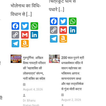
चित्रकूट धाम से
भोलेनाथ का विधि-
पधारे […]
।
विधान से […]
Facebook
Twitter
WhatsA
ी
Facebook
Twitter
WhatsApp
Copy
Gmail
LinkedIn
Copy
Gmail
LinkedIn
Link
Telegram
Amazon
Link
Telegram
Amazon
Wish
Wish
List
List
गुरुपूर्णिमा: अखिल
200 साल पुराने श्री
ी
विश्व गायत्री परिवार
धनकामेश्वर मंदिर में
की ‘महाशक्ति की
सावन महोत्सव का
लोकयात्रा’ संपन्न,
भक्तिमय आगाज:
नारी शक्ति का संदेश
सत्यनारायण कथा
और महा रुद्राभिषेक
से गूंजा मोती कटरा
August 4, 2026
की
August 2, 2026
Dr. Bhanu
Pratap Singh