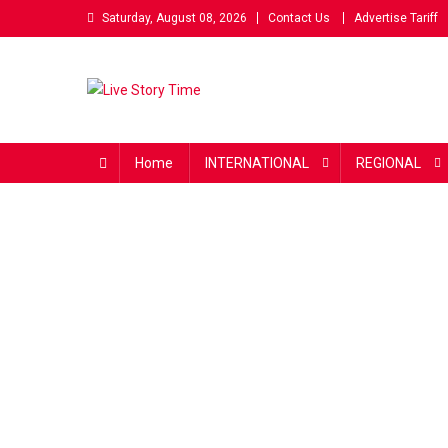
Skip
Saturday, August 08, 2026
Contact Us
Advertise Tariff
to
content
Live Story Time
एक सकारात्मक पहल
Home
INTERNATIONAL
REGIONAL