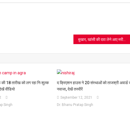
ram
azon
sh
t
बुखार, खांसी की दवा लेने आए मरीज तो फार्मासिस्ट करें 1800-180-5146 पर फोन
माह की 18 तारीख को लग रहा निःशुल्क
द क्रिएशन हाउस ने 20 संस्थाओं को ताजश्री अवार्ड 
ेखें वीडियो
नवाजा, देखें तस्वीरें
2
September 12, 2021
ap Singh
Dr. Bhanu Pratap Singh