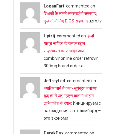
LoganFart
commented on
शिक्षकों के सामने समस्याएं ही समस्याएं,
कुछ तो कीजिए DIOS साहब
: jisuzm.tv
Hpizij
commented on
हिन्दी
यात्रा साहित्य के जनक राहुल
सांकृत्यायन का जन्‍मदिन आज
:
combivir online order retrovir
300mg brand order a
JeffreyLed
commented on
ज्योतिषाचार्य ने कहा- सूर्यग्रण बनाएगा
युद्ध की स्थित, ग्रहण काल में भी होंगे
द्वारिकाधीश के दर्शन
: Инициируем с
нахождения: автоломбард –
это экономи
DerekDox
commented on