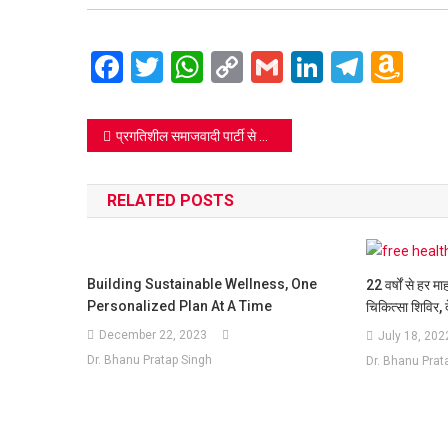
Facebook
Twitter
WhatsApp
Copy
Gmail
LinkedIn
Teleg
Am
Link
Wi
Lis
Post
प्रगतिशील समाजवादी पार्टी से आई बड़ी खबर
navigation
RELATED POSTS
Building Sustainable Wellness, One
22 वर्षों से हर 
Personalized Plan At A Time
चिकित्सा शिविर, द
December 22, 2023
July 18, 202
Dr. Bhanu Pratap Singh
Dr. Bhanu Prat