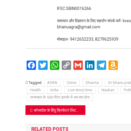
IFSC:SBIN0016266
समाचार और विज्ञापन के लिए सहयोग संपर्क करें-
bhanuagra@gmail.com
मोबाइल- 9412652233, 8279625939
Facebook
Twitter
WhatsApp
Copy
Gmail
LinkedIn
Teleg
Am
Link
Wi
Lis
Tagged
AGRA
Crime
Dharma
Dr bhanu pra
Health
India
Live story time
Naukari
Polit
ताजमहल के 500 मीटर इलाके में अब क्या होगा
Post
बांग्‍लादेश के हिंदू क्रिकेटर लिटन दास ने दुर्गा पूजा की शुभकामनाएं दी तो लोगों ने धर्म परिवर्तन करने को कहा
navigation
RELATED POSTS