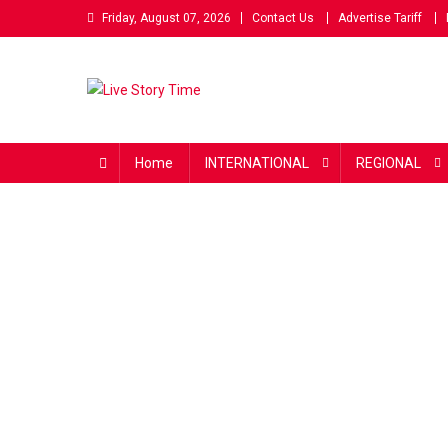
Skip
Friday, August 07, 2026
Contact Us
Advertise Tariff
to
content
Live Story Time
एक सकारात्मक पहल
Home
INTERNATIONAL
REGIONAL