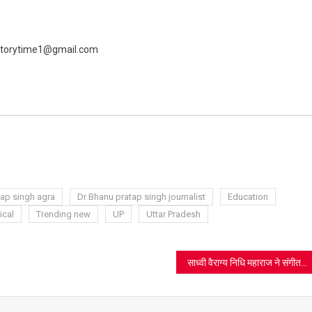
 livestorytime1@gmail.com
ram
azon
sh
t
tap singh agra
Dr Bhanu pratap singh journalist
Education
ical
Trending new
UP
Uttar Pradesh
साध्वी वैराग्य निधि महाराज ने संगीत के माध्यम से दी जैन धर्म की जानकारी