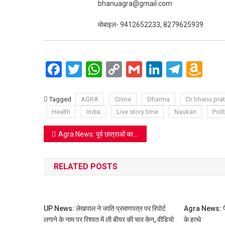
bhanuagra@gmail.com
मोबाइल- 9412652233, 8279625939
Facebook
Twitter
WhatsApp
Copy
Gmail
LinkedIn
Teleg
Am
Link
Wi
Lis
Tagged
AGRA
Crime
Dharma
Dr bhanu pra
Health
India
Live story time
Naukari
Polit
Post
Agra News: पूर्व छात्राओं का भावनात्मक मिलन, श्री राम स्वरूप सिंघल गर्ल्स इंटर कॉलेज में यादों से महका परिसर
navigation
RELATED POSTS
UP News: लेखपाल ने जाति प्रमाणपत्र पर रिपोर्ट
Agra News: फैक्ट
लगाने के नाम पर रिश्वत में ली बीयर की चार केन, वीडियो
के हत्थे