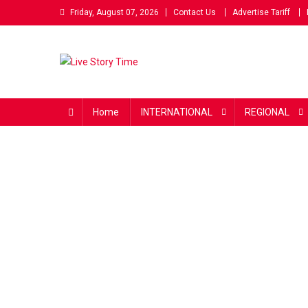
Skip
Friday, August 07, 2026
Contact Us
Advertise Tariff
to
content
Live Story Time
एक सकारात्मक पहल
Home
INTERNATIONAL
REGIONAL