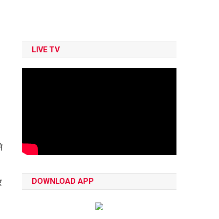
LIVE TV
े
र
DOWNLOAD APP