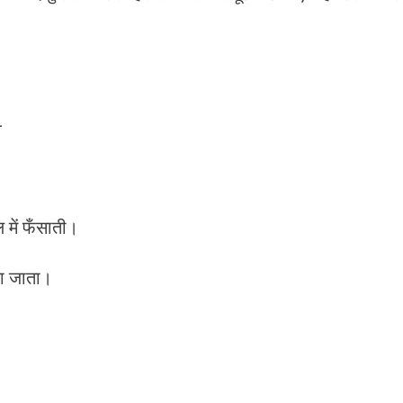
—
 में फँसाती।
ाया जाता।
।