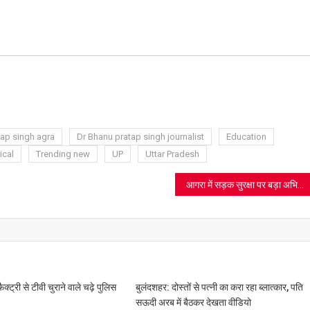
ram
azon
sh
t
tap singh agra
Dr Bhanu pratap singh journalist
Education
ical
Trending new
UP
Uttar Pradesh
आगरा में सड़क सुरक्षा पर बड़ा अभियान: पुलिस ने ब्लैक स्पॉट्स का निरीक्षण कर ‘शून्य जनहानि मिशन’ को दी गति
्री से टीवी चुराने वाले चढ़े पुलिस
बुलंदशहर: दोस्तों से पत्नी का करा रहा ब्लात्कार, पति
सऊदी अरब में बैठकर देखता वीडियो