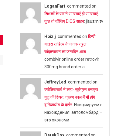
LoganFart
commented on
शिक्षकों के सामने समस्याएं ही समस्याएं,
कुछ तो कीजिए DIOS साहब
: jisuzm.tv
Hpizij
commented on
हिन्दी
यात्रा साहित्य के जनक राहुल
सांकृत्यायन का जन्‍मदिन आज
:
combivir online order retrovir
300mg brand order a
JeffreyLed
commented on
ज्योतिषाचार्य ने कहा- सूर्यग्रण बनाएगा
युद्ध की स्थित, ग्रहण काल में भी होंगे
द्वारिकाधीश के दर्शन
: Инициируем с
нахождения: автоломбард –
это экономи
DerekDox
commented on