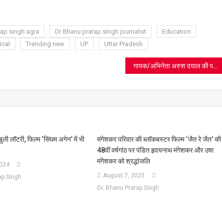
ram
azon
sh
t
tap singh agra
Dr Bhanu pratap singh journalist
Education
ical
Trending new
UP
Uttar Pradesh
गायक/अभिनेता अरुश दयाल की पहली दिल को छू लेने वाली संगीतमय प्रस्तुति “सजना वे”
खुली लॉटरी, फिल्म ‘सिंघम अगेन’ में भी
मंगेशकर परिवार की ब्लॉकबस्टर फिल्म ‘जैत रे जैत’ की
48वीं वर्षगांठ पर पंडित हृदयनाथ मंगेशकर और उषा
मंगेशकर को श्रद्धांजलि
2024
August 7, 2025
ap Singh
Dr. Bhanu Pratap Singh