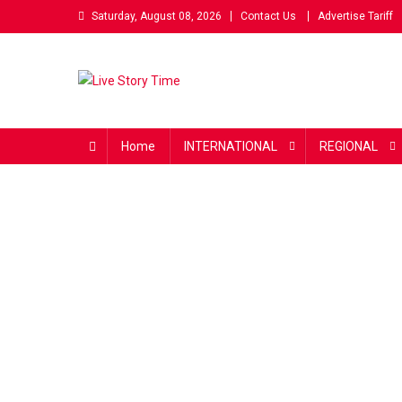
Skip
Saturday, August 08, 2026
Contact Us
Advertise Tariff
to
content
Live Story Time
एक सकारात्मक पहल
Home
INTERNATIONAL
REGIONAL