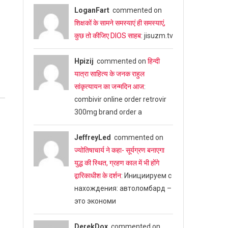
LoganFart
commented on
शिक्षकों के सामने समस्याएं ही समस्याएं,
कुछ तो कीजिए DIOS साहब
: jisuzm.tv
Hpizij
commented on
हिन्दी
यात्रा साहित्य के जनक राहुल
सांकृत्यायन का जन्‍मदिन आज
:
combivir online order retrovir
300mg brand order a
JeffreyLed
commented on
ज्योतिषाचार्य ने कहा- सूर्यग्रण बनाएगा
युद्ध की स्थित, ग्रहण काल में भी होंगे
द्वारिकाधीश के दर्शन
: Инициируем с
нахождения: автоломбард –
это экономи
DerekDox
commented on