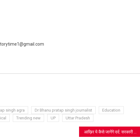
 livestorytime1@gmail.com
ram
azon
sh
t
tap singh agra
Dr Bhanu pratap singh journalist
Education
ical
Trending new
UP
Uttar Pradesh
आख़िर ये कैसे जानेंगे दर्द: सरकारी स्कूलों में क्यों नहीं पढ़ते राजनेताओं के बच्चे