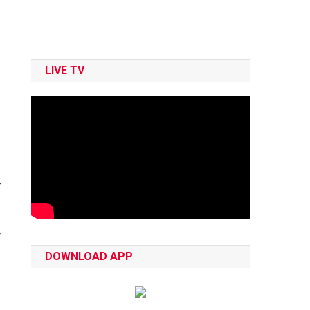
LIVE TV
ा
ा
DOWNLOAD APP