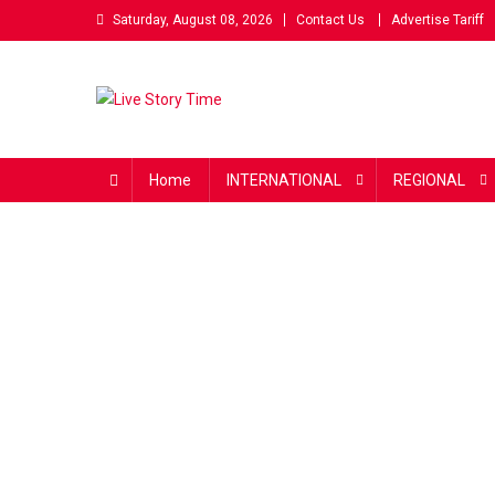
Skip
Saturday, August 08, 2026
Contact Us
Advertise Tariff
to
content
Live Story Time
एक सकारात्मक पहल
Home
INTERNATIONAL
REGIONAL