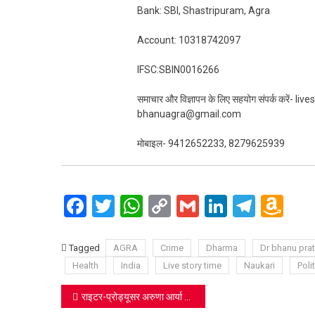
Bank: SBI, Shastripuram, Agra
Account: 10318742097
IFSC:SBIN0016266
समाचार और विज्ञापन के लिए सहयोग संपर्क करें-
bhanuagra@gmail.com
मोबाइल- 9412652233, 8279625939
Facebook
Twitter
WhatsApp
Copy
Gmail
LinkedIn
Teleg
Am
Link
Wi
Lis
Tagged
AGRA
Crime
Dharma
Dr bhanu pra
Health
India
Live story time
Naukari
Polit
Post
राइटर-प्रोड्यूसर अरुणा आर्या गुप्ता का खूबसूरत ट्रैक ‘ऐ चाँद’ 8 अगस्त को रिलीज़ होगा