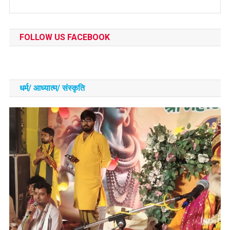
FOLLOW US FACEBOOK
धर्म/ आध्‍यात्‍म/ संस्‍कृति