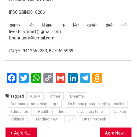
IFSC:SBIN0016266
समाचार और विज्ञापन के लिए सहयोग संपर्क करें-
livestorytime1@gmail.com
bhanuagra@gmail.com
मोबाइल- 9412652233, 8279625939
Facebook
Twitter
WhatsApp
Copy
Gmail
LinkedIn
Telegram
Amazo
Link
Wish
List
Tagged
AGRA
Crime
Dharma
Dr bhanu pratap singh agra
Dr Bhanu pratap singh journalist
Education
Health
India
Live story time
Naukari
Political
Trending new
UP
Uttar Pradesh
Post
​Agra News: शोहदे की प्रताड़ना से दुखी होकर 17 वर्षीय छात्रा ने दी जान; पिता ने लगाया पीछा करने का आरोप
Agra News: सेंट जॉन्स चौराहे पर बड़ा हादसा टला, आंधी के दौरान चलती कार पर गिरा विशाल होर्डिंग, बाल बाल बचा परिवार