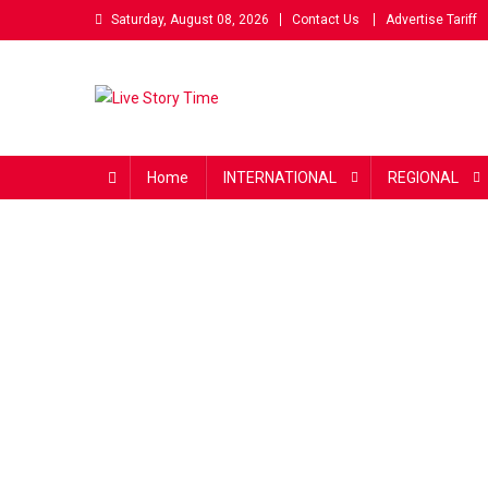
Skip
Saturday, August 08, 2026
Contact Us
Advertise Tariff
to
content
Live Story Time
एक सकारात्मक पहल
Home
INTERNATIONAL
REGIONAL