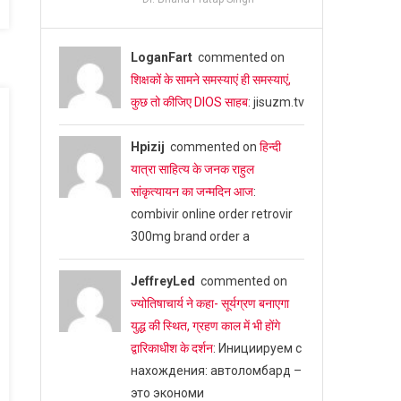
LoganFart
commented on
शिक्षकों के सामने समस्याएं ही समस्याएं,
कुछ तो कीजिए DIOS साहब
: jisuzm.tv
Hpizij
commented on
हिन्दी
यात्रा साहित्य के जनक राहुल
सांकृत्यायन का जन्‍मदिन आज
:
combivir online order retrovir
300mg brand order a
JeffreyLed
commented on
ज्योतिषाचार्य ने कहा- सूर्यग्रण बनाएगा
युद्ध की स्थित, ग्रहण काल में भी होंगे
द्वारिकाधीश के दर्शन
: Инициируем с
нахождения: автоломбард –
это экономи