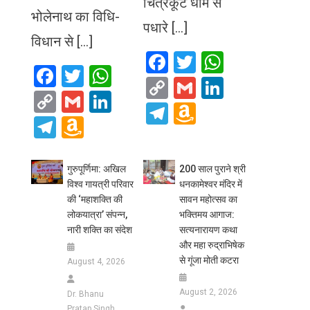
चित्रकूट धाम से
भोलेनाथ का विधि-
पधारे […]
विधान से […]
Facebook
Twitter
WhatsA
Facebook
Twitter
WhatsApp
Copy
Gmail
LinkedIn
Copy
Gmail
LinkedIn
Link
Telegram
Amazon
Link
Telegram
Amazon
Wish
Wish
List
List
गुरुपूर्णिमा: अखिल
200 साल पुराने श्री
विश्व गायत्री परिवार
धनकामेश्वर मंदिर में
की ‘महाशक्ति की
सावन महोत्सव का
लोकयात्रा’ संपन्न,
भक्तिमय आगाज:
नारी शक्ति का संदेश
सत्यनारायण कथा
और महा रुद्राभिषेक
से गूंजा मोती कटरा
August 4, 2026
August 2, 2026
Dr. Bhanu
Pratap Singh