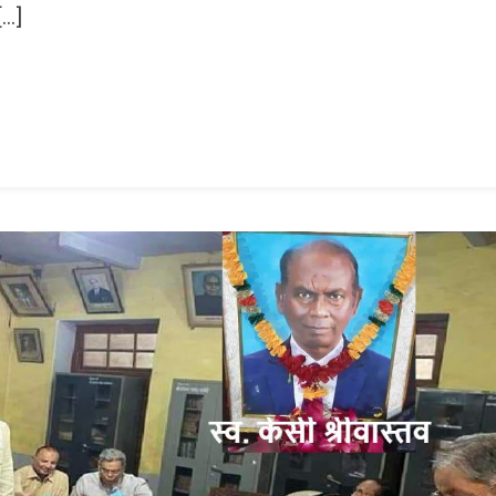
[…]
n
gram
mazon
ish
ist