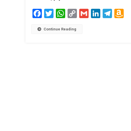
Facebook
Twitter
WhatsApp
Copy
Gmail
LinkedI
Tele
A
Link
W
L
Continue Reading