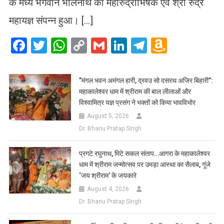
के मध्य भगवान भोलेनाथ का महारुद्राभिषेक एवं श्री रुद्र
महायज्ञ संपन्न हुआ। […]
Facebook
Twitter
WhatsApp
Copy
Gmail
LinkedIn
Telegram
Amazo
Link
Wish
List
​”मंगल भवन अमंगल हारी, द्रवउ सो दसरथ अजिर बिहारी”:
महाकालेश्वर धाम में श्रीराम की बाल लीलाओं और
विश्वामित्र यज्ञ प्रसंग ने भक्तों को किया भावविभोर
August 5, 2026
Dr. Bhanu Pratap Singh
प्रगटे रघुनाथ, मिटे सकल संताप…आगरा के महाकालेश्वर
धाम में श्रीराम जन्मोत्सव पर उमड़ा आस्था का सैलाब, गूंजे
‘जय श्रीराम’ के जयकारे
August 4, 2026
Dr. Bhanu Pratap Singh