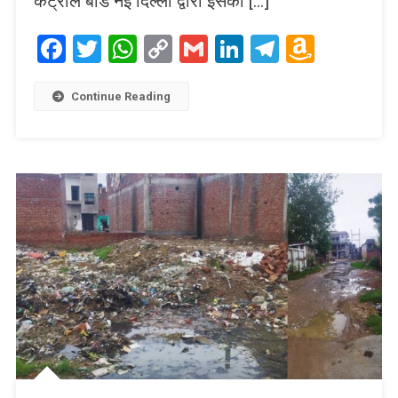
कंट्रोल बोर्ड नई दिल्ली द्वारा इसका […]
Facebook
Twitter
WhatsApp
Copy
Gmail
LinkedIn
Telegram
Amaz
Link
Wish
List
Continue Reading