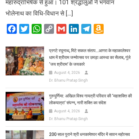
महारुद्राभिषेक से हुआ। 101 श्रद्धालुओं ने भगवान
भोलेनाथ का विधि-विधान से […]
Facebook
Twitter
WhatsApp
Copy
Gmail
LinkedIn
Telegram
Amazo
Link
Wish
List
प्रगटे रघुनाथ, मिटे सकल संताप…आगरा के महाकालेश्वर
धाम में श्रीराम जन्मोत्सव पर उमड़ा आस्था का सैलाब, गूंजे
‘जय श्रीराम’ के जयकारे
August 4, 2026
Dr. Bhanu Pratap Singh
गुरुपूर्णिमा: अखिल विश्व गायत्री परिवार की ‘महाशक्ति की
लोकयात्रा’ संपन्न, नारी शक्ति का संदेश
August 4, 2026
Dr. Bhanu Pratap Singh
200 साल पुराने श्री धनकामेश्वर मंदिर में सावन महोत्सव