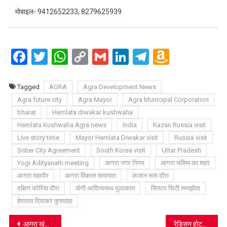
मोबाइल- 9412652233, 8279625939
Facebook
Twitter
WhatsApp
Copy
Gmail
LinkedIn
Telegram
Amazo
Link
Wish
List
Tagged
AGRA
Agra Development News
Agra future city
Agra Mayor
Agra Municipal Corporation
bharat
Hemlata diwakar kushwaha
Hemlata Kushwaha Agra news
India
Kazan Russia visit
Live story time
Mayor Hemlata Diwakar visit
Russia visit
Sister City Agreement
South Korea visit
Uttar Pradesh
Yogi Adityanath meeting
आगरा नगर निगम
आगरा भविष्य का शहर
आगरा महापौर
आगरा विकास समाचार
कजान रूस दौरा
दक्षिण कोरिया दौरा
योगी आदित्यनाथ मुलाकात
सिस्टर सिटी समझौता
हेमलता दिवाकर कुशवाहा
Post
आगरा खंड शिक्षक निर्वाचन क्षेत्र 2026: क्रिकेटर-शिक्षक तपेश शर्मा की नई पारी
रेडिसन होटल: प्रयागराज को मिला पांच सितारा होटल, पर्यटन मंत्री बोले-पर्यटन को मिलेगा बढ़ावा