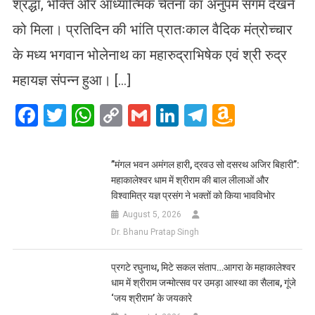
श्रद्धा, भक्ति और आध्यात्मिक चेतना का अनुपम संगम देखने
को मिला। प्रतिदिन की भांति प्रातःकाल वैदिक मंत्रोच्चार
के मध्य भगवान भोलेनाथ का महारुद्राभिषेक एवं श्री रुद्र
महायज्ञ संपन्न हुआ। […]
Facebook
Twitter
WhatsApp
Copy
Gmail
LinkedIn
Telegram
Amazo
Link
Wish
List
​”मंगल भवन अमंगल हारी, द्रवउ सो दसरथ अजिर बिहारी”:
महाकालेश्वर धाम में श्रीराम की बाल लीलाओं और
विश्वामित्र यज्ञ प्रसंग ने भक्तों को किया भावविभोर
August 5, 2026
Dr. Bhanu Pratap Singh
प्रगटे रघुनाथ, मिटे सकल संताप…आगरा के महाकालेश्वर
धाम में श्रीराम जन्मोत्सव पर उमड़ा आस्था का सैलाब, गूंजे
‘जय श्रीराम’ के जयकारे