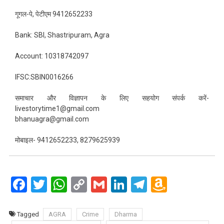
गूगल-पे, पेटीएम 9412652233
Bank: SBI, Shastripuram, Agra
Account: 10318742097
IFSC:SBIN0016266
समाचार और विज्ञापन के लिए सहयोग संपर्क करें-
livestorytime1@gmail.com
bhanuagra@gmail.com
मोबाइल- 9412652233, 8279625939
Facebook
Twitter
WhatsApp
Copy
Gmail
LinkedIn
Telegram
Amazo
Link
Wish
List
Tagged
AGRA
Crime
Dharma