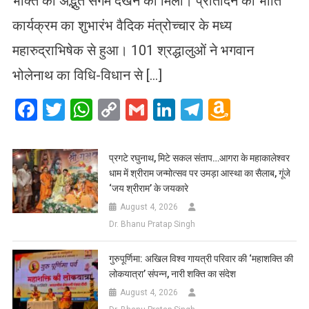
भक्ति का अद्भुत संगम देखने को मिला। प्रतिदिन की भांति
कार्यक्रम का शुभारंभ वैदिक मंत्रोच्चार के मध्य
महारुद्राभिषेक से हुआ। 101 श्रद्धालुओं ने भगवान
भोलेनाथ का विधि-विधान से […]
Facebook
Twitter
WhatsApp
Copy
Gmail
LinkedIn
Telegram
Amazo
Link
Wish
List
प्रगटे रघुनाथ, मिटे सकल संताप…आगरा के महाकालेश्वर
धाम में श्रीराम जन्मोत्सव पर उमड़ा आस्था का सैलाब, गूंजे
‘जय श्रीराम’ के जयकारे
August 4, 2026
Dr. Bhanu Pratap Singh
गुरुपूर्णिमा: अखिल विश्व गायत्री परिवार की ‘महाशक्ति की
लोकयात्रा’ संपन्न, नारी शक्ति का संदेश
August 4, 2026