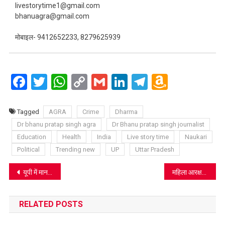
livestorytime1@gmail.com
bhanuagra@gmail.com
मोबाइल- 9412652233, 8279625939
Facebook
Twitter
WhatsApp
Copy
Gmail
LinkedIn
Telegram
Amazo
Link
Wish
List
Tagged
AGRA
Crime
Dharma
Dr bhanu pratap singh agra
Dr Bhanu pratap singh journalist
Education
Health
India
Live story time
Naukari
Political
Trending new
UP
Uttar Pradesh
Post
यूपी में मानसून हुआ सक्रिय: 13 जिलों में भारी बारिश का अलर्ट, तापमान में 7 डिग्री तक आएगी गिरावट
महिला आरक्षण और परिसीमन बिल पर अखिलेश यादव का यू-टर्न: तीन शर्तों के साथ समर्थन के दिए संकेत
navigation
RELATED POSTS