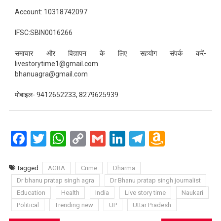
Account: 10318742097
IFSC:SBIN0016266
समाचार और विज्ञापन के लिए सहयोग संपर्क करें-
livestorytime1@gmail.com
bhanuagra@gmail.com
मोबाइल- 9412652233, 8279625939
Facebook
Twitter
WhatsApp
Copy
Gmail
LinkedIn
Telegram
Amazo
Link
Wish
List
Tagged
AGRA
Crime
Dharma
Dr bhanu pratap singh agra
Dr Bhanu pratap singh journalist
Education
Health
India
Live story time
Naukari
Political
Trending new
UP
Uttar Pradesh