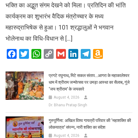
भक्ति का अद्भुत संगम देखने को मिला। प्रतिदिन की भांति
कार्यक्रम का शुभारंभ वैदिक मंत्रोच्चार के मध्य
महारुद्राभिषेक से हुआ। 101 श्रद्धालुओं ने भगवान
भोलेनाथ का विधि-विधान से […]
Facebook
Twitter
WhatsApp
Copy
Gmail
LinkedIn
Telegram
Amazo
Link
Wish
List
प्रगटे रघुनाथ, मिटे सकल संताप…आगरा के महाकालेश्वर
धाम में श्रीराम जन्मोत्सव पर उमड़ा आस्था का सैलाब, गूंजे
‘जय श्रीराम’ के जयकारे
August 4, 2026
Dr. Bhanu Pratap Singh
गुरुपूर्णिमा: अखिल विश्व गायत्री परिवार की ‘महाशक्ति की
लोकयात्रा’ संपन्न, नारी शक्ति का संदेश
August 4, 2026