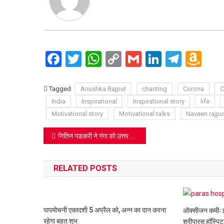
Facebook
Twitter
WhatsApp
Copy
Gmail
LinkedIn
Teleg
Am
Link
Wi
Lis
Tagged
Anushka Rajput
chanting
Corona
C
India
Inspirational
Inspirational story
life
Motivational story
Motivational talks
Naveen rajpu
Post
नितिन गडकरी ने गंगा को उत्तर प्रदेश का ग्रोथ इंजन बताया
navigation
RELATED POSTS
पापमोचनी एकादशी 5 अप्रैल को, अन्न का दान करना
ऑक्सीजन कमीः झूठ
रहेगा बहुत शुभ
श्रीपारस हॉस्पि