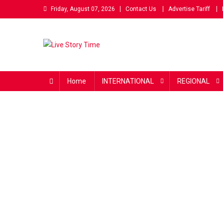
Skip
Friday, August 07, 2026
Contact Us
Advertise Tariff
to
content
Live Story Time
एक सकारात्मक पहल
Home
INTERNATIONAL
REGIONAL