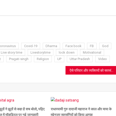
ram
azon
sh
t
oronavirus
Covid-19
Dharma
Face book
FB
God
Live story time
Livestorytime
lock down
Motivational
t
Pragati singh
Religion
UP
Uttar Pradesh
Video
ऐसे परिवार और व्यक्तियों को सतसंगी माना ही नहीं जा सकता
ों ने झूठों से कहा है सच बोलो, पढ़िए
राधास्वामी गुरु दादाजी महाराज ने काल और माया के
टल में मॉकड्रिल पर नई जानकारी
मद्देनजर सतसंगियों को किया आगाह