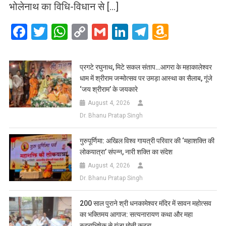
भोलेनाथ का विधि-विधान से […]
Facebook
Twitter
WhatsApp
Copy
Gmail
LinkedIn
Telegram
Amazo
Link
Wish
List
प्रगटे रघुनाथ, मिटे सकल संताप…आगरा के महाकालेश्वर
धाम में श्रीराम जन्मोत्सव पर उमड़ा आस्था का सैलाब, गूंजे
‘जय श्रीराम’ के जयकारे
August 4, 2026
Dr. Bhanu Pratap Singh
गुरुपूर्णिमा: अखिल विश्व गायत्री परिवार की ‘महाशक्ति की
लोकयात्रा’ संपन्न, नारी शक्ति का संदेश
August 4, 2026
Dr. Bhanu Pratap Singh
200 साल पुराने श्री धनकामेश्वर मंदिर में सावन महोत्सव
का भक्तिमय आगाज: सत्यनारायण कथा और महा
रुद्राभिषेक से गूंजा मोती कटरा