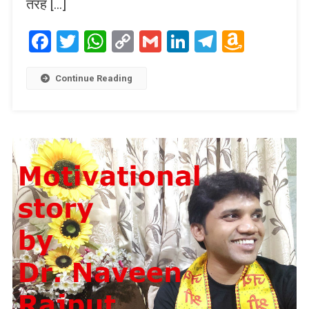
तरह […]
Facebook
Twitter
WhatsApp
Copy
Gmail
LinkedIn
Telegram
Amaz
Link
Wish
List
Continue Reading