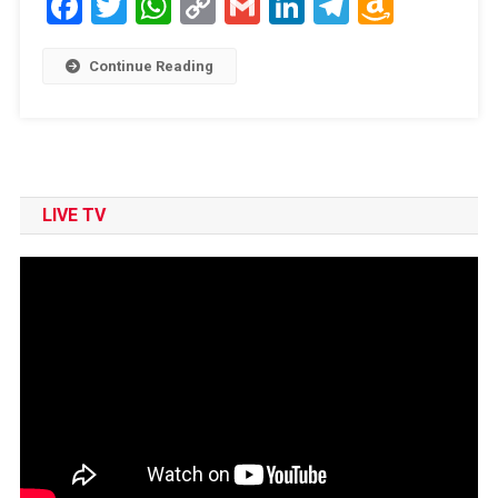
Facebook
Twitter
WhatsApp
Copy
Gmail
LinkedIn
Telegram
Amaz
Link
Wish
List
Continue Reading
LIVE TV