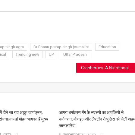
ram
azon
sh
t
tap singh agra
Dr Bhanu pratap singh journalist
Education
ical
Trending new
UP
Uttar Pradesh
Cranberries: A Nutritional Powerhouse for Gut and Overall Health
 होने जा रहा अद्भुत कार्यक्रम,
आगरा धर्मांतरण गैंग के सदस्यों का आतंकियों से
घचालक डॉ मोहन भागवत हैं मुख्य
कनेक्शन, मोबाइल और लैपटॉप से पुलिस को मिली अह
जानकारियां
, 2023
September 20, 2025