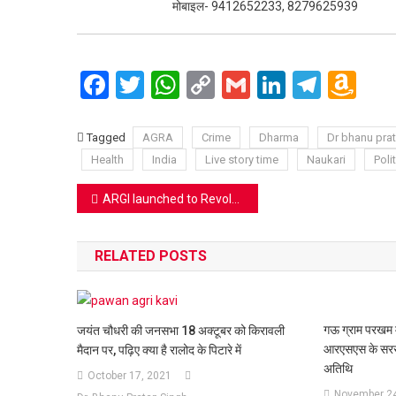
मोबाइल- 9412652233, 8279625939
Facebook
Twitter
WhatsApp
Copy
Gmail
LinkedIn
Teleg
Am
Link
Wi
Lis
Tagged
AGRA
Crime
Dharma
Dr bhanu pra
Health
India
Live story time
Naukari
Polit
Post
ARGI launched to Revolutionise Fertility Care in India with Precision Immunogenetics
navigation
RELATED POSTS
गऊ ग्राम परखम में
जयंत चौधरी की जनसभा 18 अक्टूबर को किरावली
आरएसएस के सरसं
मैदान पर, पढ़िए क्या है रालोद के पिटारे में
अतिथि
October 17, 2021
November 24