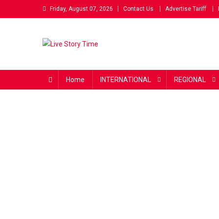
Skip
Friday, August 07, 2026
Contact Us
Advertise Tariff
to
content
Live Story Time
एक सकारात्मक पहल
Home
INTERNATIONAL
REGIONAL